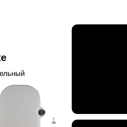
ке
тельный