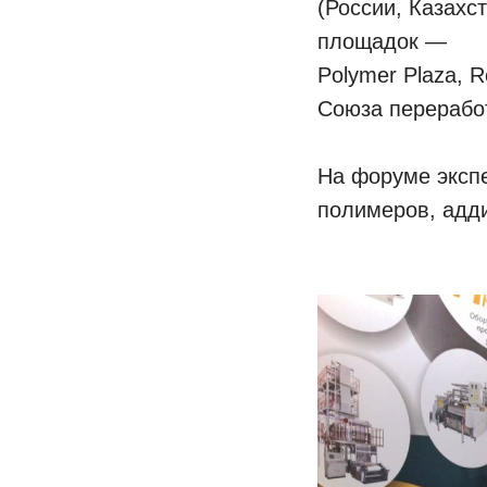
(России, Казахс
площадок —
Polymer Plaza, R
Союза перерабо
На форуме эксп
полимеров, адди