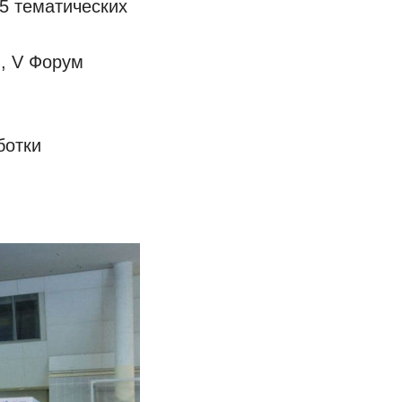
 5 тематических
ng, V Форум
ботки