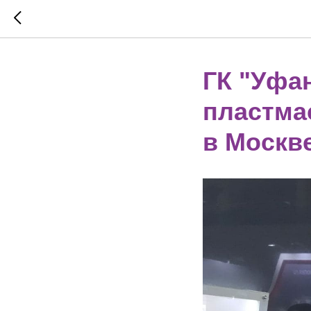
ГК "Уфа
пластмас
в Москве