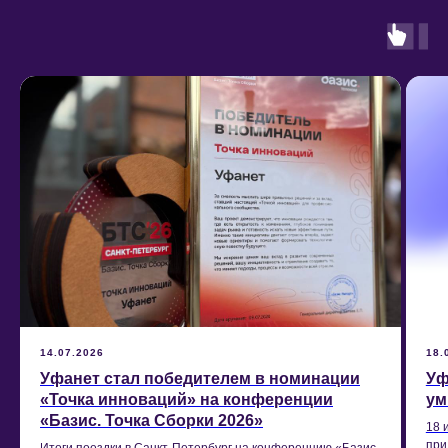
14.07.2026
18.
Уфанет стал победителем в номинации
Уф
«Точка инноваций» на конференции
ум
«Базис. Точка Сборки 2026»
18 
при